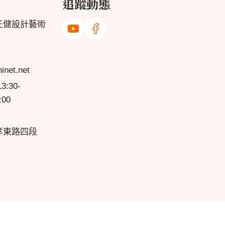
追蹤動態
王健設計藝術
net.net
:30-
:00
孝東路四段