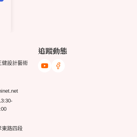
追蹤動態
王健設計藝術
net.net
:30-
:00
孝東路四段