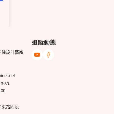
追蹤動態
王健設計藝術
net.net
:30-
:00
孝東路四段