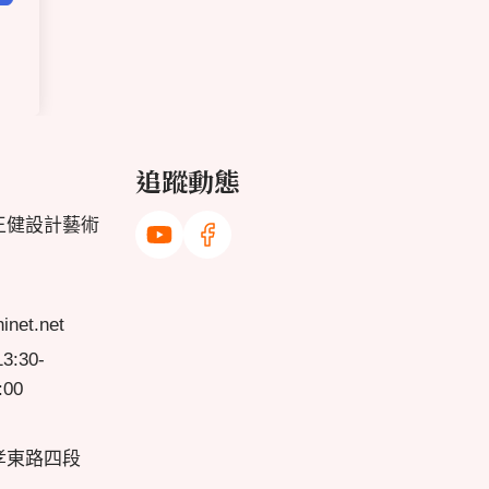
追蹤動態
王健設計藝術
net.net
:30-
:00
孝東路四段